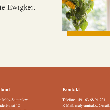
die Ewigkeit
land
Kontakt
e Maly-Samiralow
Telefon:
+49 163 68 91 231
dertstraat 12
E-Mail:
malysamiralow@mail.