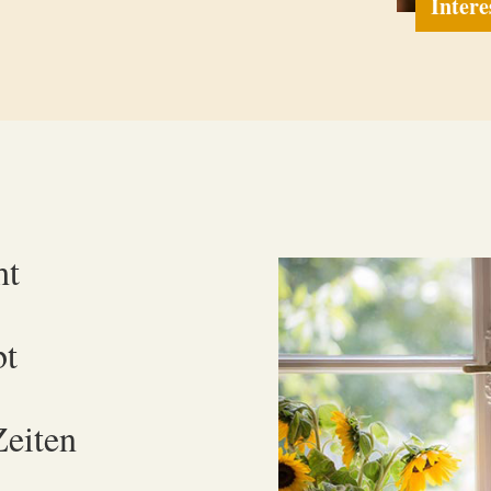
Inter
ht
bt
Zeiten