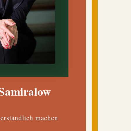
‑Samiralow
erständlich machen