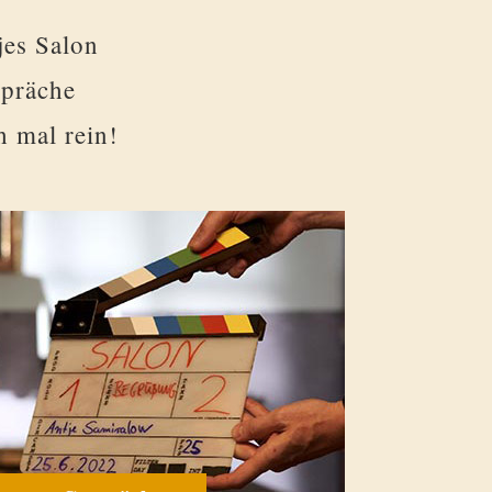
jes Salon
spräche
 mal rein!